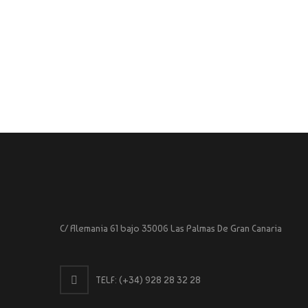
C/ Alemania 61 bajo 35006 Las Palmas De Gran Canaria
TELF:
(+34) 928 28 32 28