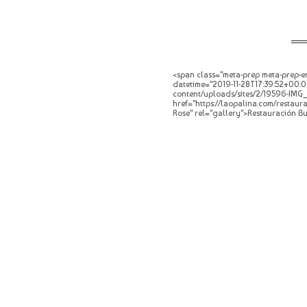
<span class="meta-prep meta-prep-en
datetime="2019-11-28T17:39:52+00:0
content/uploads/sites/2/19596-IMG_6
href="https://laopalina.com/restau
Rose" rel="gallery">Restauración B