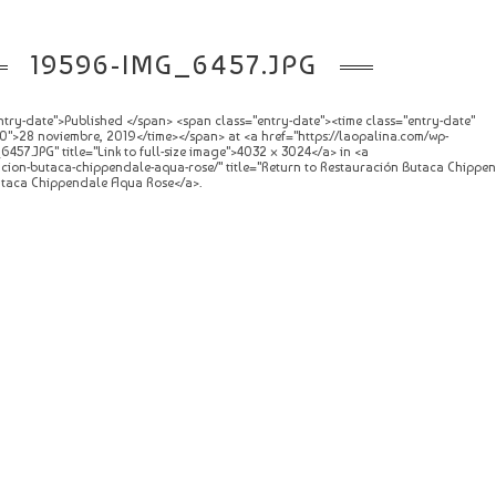
19596-IMG_6457.JPG
try-date">Published </span> <span class="entry-date"><time class="entry-date"
0">28 noviembre, 2019</time></span> at <a href="https://laopalina.com/wp-
457.JPG" title="Link to full-size image">4032 × 3024</a> in <a
racion-butaca-chippendale-aqua-rose/" title="Return to Restauración Butaca Chipp
utaca Chippendale Aqua Rose</a>.