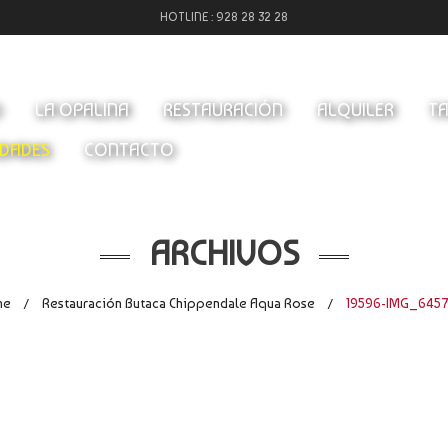
HOTLINE :
928 28 32 28
O
LA OPALINA
RESTAURACIÓN
ALQUILER
TA
DADES
CONTACTO
ARCHIVOS
me
Restauración Butaca Chippendale Aqua Rose
19596-IMG_6457
/
/