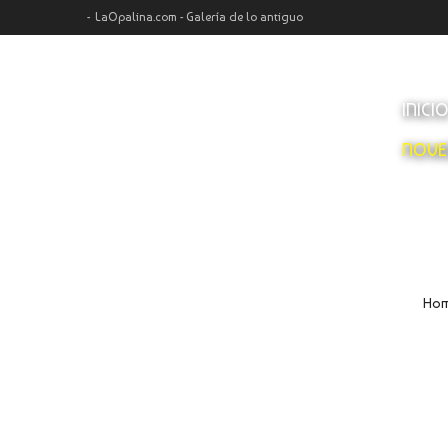
LaOpalina.com - Galería de lo antiguo
INICI
NOVE
Ho