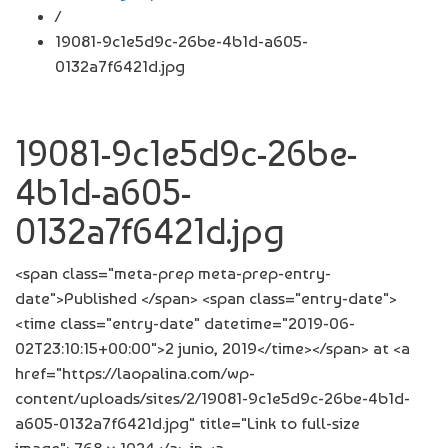
/
19081-9c1e5d9c-26be-4b1d-a605-
0132a7f6421d.jpg
19081-9c1e5d9c-26be-
4b1d-a605-
0132a7f6421d.jpg
<span class="meta-prep meta-prep-entry-
date">Published </span> <span class="entry-date">
<time class="entry-date" datetime="2019-06-
02T23:10:15+00:00">2 junio, 2019</time></span> at <a
href="https://laopalina.com/wp-
content/uploads/sites/2/19081-9c1e5d9c-26be-4b1d-
a605-0132a7f6421d.jpg" title="Link to full-size