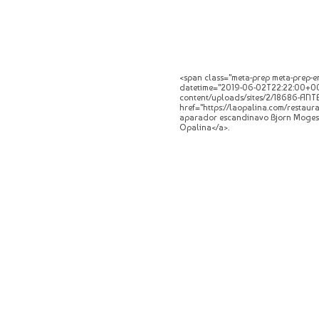
<span class="meta-prep meta-prep-en
datetime="2019-06-02T22:22:00+00:0
content/uploads/sites/2/18686-ANTES.
href="https://laopalina.com/restaur
aparador escandinavo Bjorn Mogese
Opalina</a>.