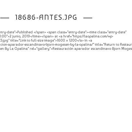
18686-ANTES.JPG
try-date">Published </span> <span class="entry-date"><time class="entry-date"
0">2 junio, 2019</time></span> at <a href="https://laopalina.com/wp-
jpg" title="Link to full-size image">1600 × 1200</a> in <a
acion-aparador-escandinavo-bjorn-mogesen-by-la-opalina/" title="Return to Restau
n By La Opalina" rel="gallery">Restauración aparador escandinavo Bjorn Moges