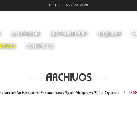
HOTLINE :
928 28 32 28
O
LA OPALINA
RESTAURACIÓN
ALQUILER
TA
DADES
CONTACTO
ARCHIVOS
estauración Aparador Escandinavo Bjorn Mogesen By La Opalina
186
/