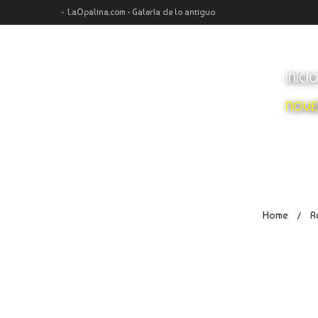
LaOpalina.com - Galería de lo antiguo
INICI
NOVE
Home
R
/