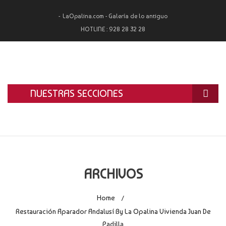
LaOpalina.com - Galería de lo antiguo
HOTLINE :
928 28 32 28
NUESTRAS SECCIONES
INICIO
LA OPALINA
RESTAURACIÓN
ARCHIVOS
ALQUILER
Home
/
TASACIÓN Y COMPRA
Restauración Aparador Andalusí By La Opalina Vivienda Juan De
Padilla