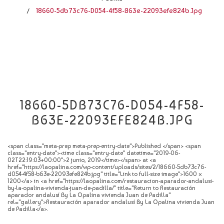
CATÁLOGO
18660-5db73c76-D054-4f58-B63e-22093efe824b.jpg
/
NOVEDADES
CONTACTO
18660-5DB73C76-D054-4F58-
B63E-22093EFE824B.JPG
<span class="meta-prep meta-prep-entry-date">Published </span> <span
class="entry-date"><time class="entry-date" datetime="2019-06-
02T22:19:03+00:00">2 junio, 2019</time></span> at <a
href="https://laopalina.com/wp-content/uploads/sites/2/18660-5db73c76-
d054-4f58-b63e-22093efe824b.jpg" title="Link to full-size image">1600 ×
1200</a> in <a href="https://laopalina.com/restauracion-aparador-andalusi-
by-la-opalina-vivienda-juan-de-padilla/" title="Return to Restauración
aparador andalusí By La Opalina vivienda Juan de Padilla"
rel="gallery">Restauración aparador andalusí By La Opalina vivienda Juan
de Padilla</a>.