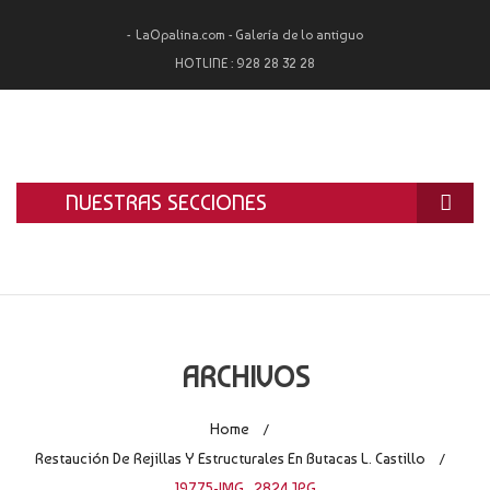
LaOpalina.com - Galería de lo antiguo
HOTLINE :
928 28 32 28
NUESTRAS SECCIONES
INICIO
LA OPALINA
RESTAURACIÓN
ARCHIVOS
ALQUILER
Home
/
TASACIÓN Y COMPRA
Restaución De Rejillas Y Estructurales En Butacas L. Castillo
/
19775-IMG_2824.JPG