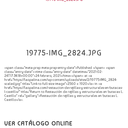
CATÁLOGO
NOVEDADES
CONTACTO
19775-IMG_2824.JPG
<span class="meta-prep meta-prep-entry-date">Published </span> <span
class="entry-date"><time class="entry-date" datetime="2021-02-
24T17:34:18+00:00">24 febrero, 2021</time></span> at <a
href="https://laopalina.com/wp-content/uploads/sites/2/19775-IMG_2824-
scaled.jpg" title="Link to full-size image">2560 × 1920</a> in <a
href="https://laopalina.com/restaucion-de-rejillas-y-estructurales-en-butacas-
l-castillo/" title="Return to Restaución de rejillas y estructurales en butacas L.
Castillo" rel="gallery">Restaución de rejillas y estructurales en butacas L.
Castillo</a>.
VER CATÁLOGO ONLINE