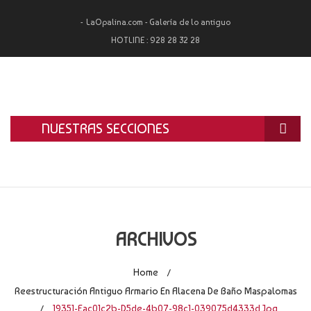
LaOpalina.com - Galería de lo antiguo
HOTLINE :
928 28 32 28
NUESTRAS SECCIONES
INICIO
LA OPALINA
RESTAURACIÓN
ARCHIVOS
ALQUILER
Home
/
TASACIÓN Y COMPRA
Reestructuración Antiguo Armario En Alacena De Baño Maspalomas
19351-Eac01c2b-D5de-4b07-98c1-039075d4333d.jpg
/