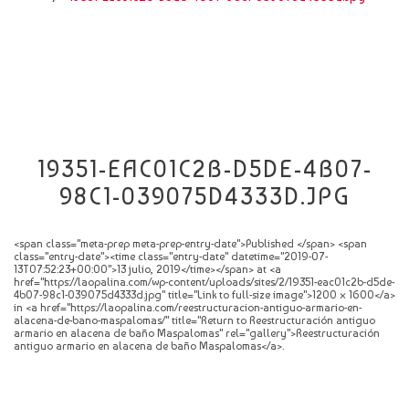
CATÁLOGO
NOVEDADES
CONTACTO
19351-EAC01C2B-D5DE-4B07-
98C1-039075D4333D.JPG
<span class="meta-prep meta-prep-entry-date">Published </span> <span
class="entry-date"><time class="entry-date" datetime="2019-07-
13T07:52:23+00:00">13 julio, 2019</time></span> at <a
href="https://laopalina.com/wp-content/uploads/sites/2/19351-eac01c2b-d5de-
4b07-98c1-039075d4333d.jpg" title="Link to full-size image">1200 × 1600</a>
in <a href="https://laopalina.com/reestructuracion-antiguo-armario-en-
alacena-de-bano-maspalomas/" title="Return to Reestructuración antiguo
armario en alacena de baño Maspalomas" rel="gallery">Reestructuración
antiguo armario en alacena de baño Maspalomas</a>.