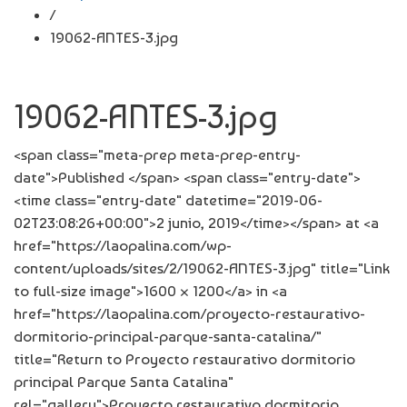
/
19062-ANTES-3.jpg
19062-ANTES-3.jpg
<span class="meta-prep meta-prep-entry-
date">Published </span> <span class="entry-date">
<time class="entry-date" datetime="2019-06-
02T23:08:26+00:00">2 junio, 2019</time></span> at <a
href="https://laopalina.com/wp-
content/uploads/sites/2/19062-ANTES-3.jpg" title="Link
to full-size image">1600 × 1200</a> in <a
href="https://laopalina.com/proyecto-restaurativo-
dormitorio-principal-parque-santa-catalina/"
title="Return to Proyecto restaurativo dormitorio
principal Parque Santa Catalina"
rel="gallery">Proyecto restaurativo dormitorio