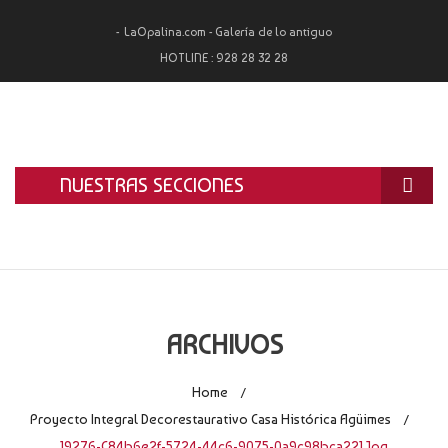
LaOpalina.com - Galería de lo antiguo
HOTLINE :
928 28 32 28
NUESTRAS SECCIONES
INICIO
LA OPALINA
RESTAURACIÓN
ARCHIVOS
ALQUILER
Home
/
TASACIÓN Y COMPRA
Proyecto Integral Decorestaurativo Casa Histórica Agüimes
/
19276-C84b6e2f-5724-44c6-9075-0a9c98bca221.jpg