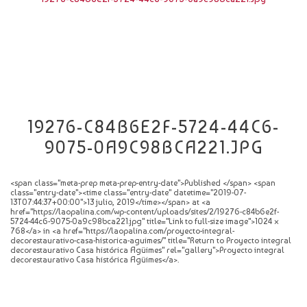
CATÁLOGO
NOVEDADES
CONTACTO
19276-C84B6E2F-5724-44C6-
9075-0A9C98BCA221.JPG
<span class="meta-prep meta-prep-entry-date">Published </span> <span
class="entry-date"><time class="entry-date" datetime="2019-07-
13T07:44:37+00:00">13 julio, 2019</time></span> at <a
href="https://laopalina.com/wp-content/uploads/sites/2/19276-c84b6e2f-
5724-44c6-9075-0a9c98bca221.jpg" title="Link to full-size image">1024 ×
768</a> in <a href="https://laopalina.com/proyecto-integral-
decorestaurativo-casa-historica-aguimes/" title="Return to Proyecto integral
decorestaurativo Casa histórica Agüimes" rel="gallery">Proyecto integral
decorestaurativo Casa histórica Agüimes</a>.