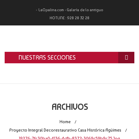
LaOpalina.com - Galería de lo antiguo
HOTLINE :
928 28 32 28
NUESTRAS SECCIONES
INICIO
LA OPALINA
RESTAURACIÓN
ARCHIVOS
ALQUILER
Home
/
TASACIÓN Y COMPRA
Proyecto Integral Decorestaurativo Casa Histórica Agüimes
/
19276-7fc30ba0-4136-4cfb-B372-3069c59b9c75.jpg