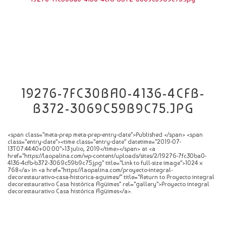
CATÁLOGO
NOVEDADES
CONTACTO
19276-7FC30BA0-4136-4CFB-
B372-3069C59B9C75.JPG
<span class="meta-prep meta-prep-entry-date">Published </span> <span
class="entry-date"><time class="entry-date" datetime="2019-07-
13T07:44:40+00:00">13 julio, 2019</time></span> at <a
href="https://laopalina.com/wp-content/uploads/sites/2/19276-7fc30ba0-
4136-4cfb-b372-3069c59b9c75.jpg" title="Link to full-size image">1024 ×
768</a> in <a href="https://laopalina.com/proyecto-integral-
decorestaurativo-casa-historica-aguimes/" title="Return to Proyecto integral
decorestaurativo Casa histórica Agüimes" rel="gallery">Proyecto integral
decorestaurativo Casa histórica Agüimes</a>.