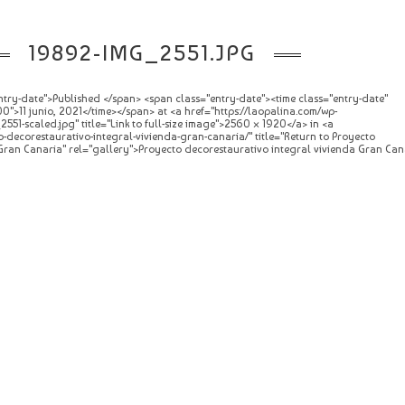
19892-IMG_2551.JPG
try-date">Published </span> <span class="entry-date"><time class="entry-date"
">11 junio, 2021</time></span> at <a href="https://laopalina.com/wp-
51-scaled.jpg" title="Link to full-size image">2560 × 1920</a> in <a
o-decorestaurativo-integral-vivienda-gran-canaria/" title="Return to Proyecto
Gran Canaria" rel="gallery">Proyecto decorestaurativo integral vivienda Gran Can