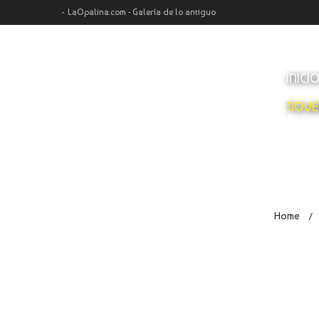
LaOpalina.com - Galería de lo antiguo
INICI
NOVE
Home
/