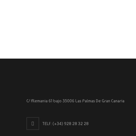
C/ Alemania 61 bajo 35006 Las Palmas De Gran Canaria
TELF:
(+34) 928 28 32 28