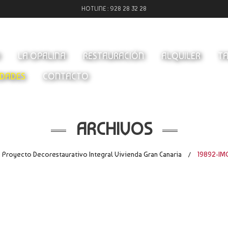
HOTLINE :
928 28 32 28
O
LA OPALINA
RESTAURACIÓN
ALQUILER
TA
DADES
CONTACTO
ARCHIVOS
Proyecto Decorestaurativo Integral Vivienda Gran Canaria
19892-IM
/