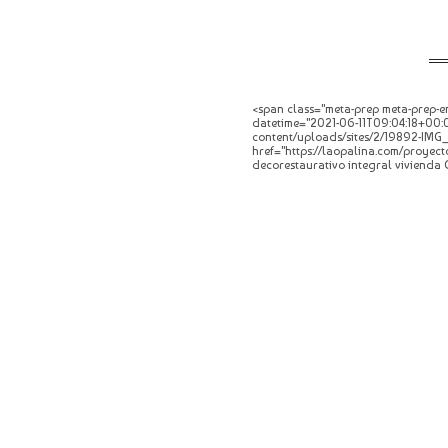
<span class="meta-prep meta-prep-en
datetime="2021-06-11T09:04:18+00:00
content/uploads/sites/2/19892-IMG_25
href="https://laopalina.com/proyect
decorestaurativo integral vivienda 