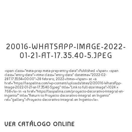
CATÁLOGO
NOVEDADES
CONTACTO
20016-WHATSAPP-IMAGE-2022-
01-21-AT-17.35.40-5.JPEG
<span class="meta-prep meta-prep-entry-date">Published </span> <span
class="entry-date"><time class="entry-date" datetime="2022-02-
28T17:35:54+00:00">28 febrero, 2022</time></span> at <a
href="https://laopalina.com/wp-content/uploads/sites/2/20016-WhatsApp-
Image-2022-01-21-at-17.35.40-5.jpeg" title="Link to full-size image">1024 ×
768</a> in <a href="https://laopalina.com/proyecto-decorativo-integral-en-
ingenio/" title="Return to Proyecto decorativo integral en Ingenio"
rel="gallery">Proyecto decorativo integral en Ingenio</a>.
VER CATÁLOGO ONLINE