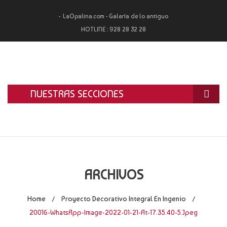
LaOpalina.com - Galería de lo antiguo
HOTLINE :
928 28 32 28
NUESTRAS SECCIONES
INICIO
LA OPALINA
RESTAURACIÓN
ARCHIVOS
ALQUILER
Home
Proyecto Decorativo Integral En Ingenio
/
/
TASACIÓN Y COMPRA
20016-WhatsApp-Image-2022-01-21-At-17.35.40-5.jpeg