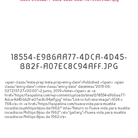
CATÁLOGO
NOVEDADES
CONTACTO
18554-E9B6AA77-4DCA-4D45-
BB2F-A07EC8C94AFF.JPG
<span class="meta-prep meta-prep-entry-date">Published </span> <span
class="entry-date"><time class="entry-date" datetime="2019-06-
02T21:57:27+00:00">2 junio, 2019</time></span> at <a
href="https://laopalina.com/wp-content/uploads/sites/2/18554-e9b6aa77-
4dca-4d45-bb2f-a07ec8c94aff.jpg" title="Link to full-size image">1024 ×
768</a> in <a href="https://laopalina.com/nueva-vida-para-mueble-
tocadiscos-phillips-bijou-de-1962/" title="Return to Nueva vida para mueble
tocadiscos Phillips Bijou de 1962" rel="gallery">Nueva vida para mueble
tocadiscos Phillips Bijou de 1962</a>.