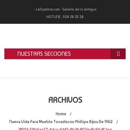
LaOpalina.com - Galería de lo antiguo
HOTLINE :
928 28 32 28
NUESTRAS SECCIONES
INICIO
LA OPALINA
RESTAURACIÓN
ARCHIVOS
ALQUILER
Home
/
TASACIÓN Y COMPRA
Nueva Vida Para Mueble Tocadiscos Phillips Bijou De 1962
/
18554-E9b6aa77-4dca-4d45-Bb2f-A07ec8c94aff.jpg