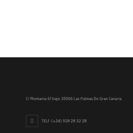
C/ Alemania 61 bajo 35006 Las Palmas De Gran Canaria
TELF:
(+34) 928 28 32 28