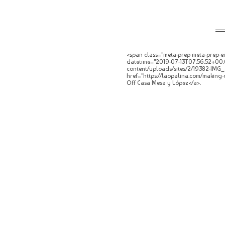
<span class="meta-prep meta-prep-en
datetime="2019-07-13T07:56:52+00:00
content/uploads/sites/2/19382-IMG_30
href="https://laopalina.com/making-
Off Casa Mesa y López</a>.