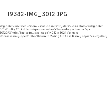
19382-IMG_3012.JPG
try-date">Published </span> <span class="entry-date"><time class="entry-date"
">13 julio, 2019</time></span> at <a href="https://laopalina.com/wp-
12.JPG" title="Link to full-size image">4032 × 3024</a> in <a
off-casa-mesa-y-lopez/" title="Return to Making Off Casa Mesa y López" rel="galle