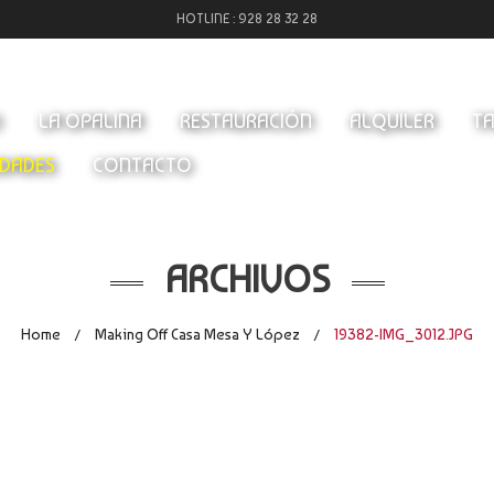
HOTLINE :
928 28 32 28
O
LA OPALINA
RESTAURACIÓN
ALQUILER
TA
DADES
CONTACTO
ARCHIVOS
Home
Making Off Casa Mesa Y López
19382-IMG_3012.JPG
/
/