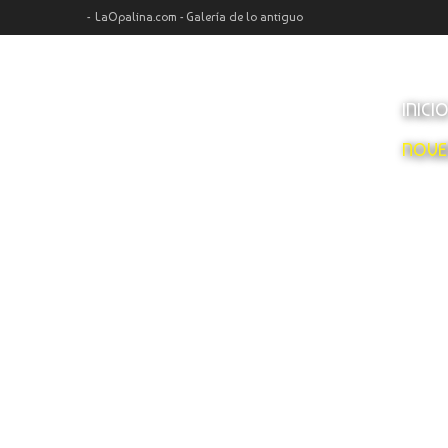
LaOpalina.com - Galería de lo antiguo
INICI
NOVE