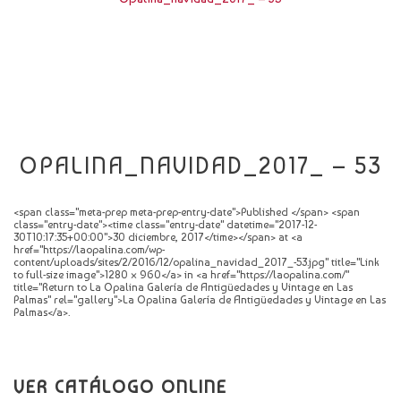
CATÁLOGO
NOVEDADES
CONTACTO
OPALINA_NAVIDAD_2017_ – 53
<span class="meta-prep meta-prep-entry-date">Published </span> <span
class="entry-date"><time class="entry-date" datetime="2017-12-
30T10:17:35+00:00">30 diciembre, 2017</time></span> at <a
href="https://laopalina.com/wp-
content/uploads/sites/2/2016/12/opalina_navidad_2017_-53.jpg" title="Link
to full-size image">1280 × 960</a> in <a href="https://laopalina.com/"
title="Return to La Opalina Galería de Antigüedades y Vintage en Las
Palmas" rel="gallery">La Opalina Galería de Antigüedades y Vintage en Las
Palmas</a>.
VER CATÁLOGO ONLINE