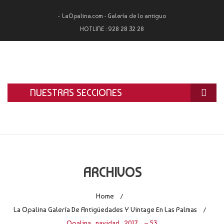
LaOpalina.com - Galería de lo antiguo
HOTLINE :
928 28 32 28
NUESTRAS SECCIONES
INICIO
LA OPALINA
RESTAURACIÓN
ARCHIVOS
ALQUILER
Home
/
TASACIÓN Y COMPRA
La Opalina Galería De Antigüedades Y Vintage En Las Palmas
/
Opalina_navidad_2017_ – 53