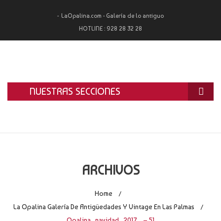
LaOpalina.com - Galería de lo antiguo
HOTLINE :
928 28 32 28
NUESTRAS SECCIONES
INICIO
LA OPALINA
RESTAURACIÓN
ARCHIVOS
ALQUILER
Home
/
TASACIÓN Y COMPRA
La Opalina Galería De Antigüedades Y Vintage En Las Palmas
/
Opalina_navidad_2017_ – 51