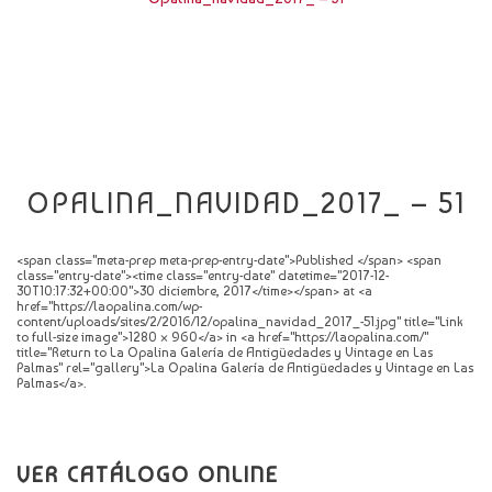
CATÁLOGO
NOVEDADES
CONTACTO
OPALINA_NAVIDAD_2017_ – 51
<span class="meta-prep meta-prep-entry-date">Published </span> <span
class="entry-date"><time class="entry-date" datetime="2017-12-
30T10:17:32+00:00">30 diciembre, 2017</time></span> at <a
href="https://laopalina.com/wp-
content/uploads/sites/2/2016/12/opalina_navidad_2017_-51.jpg" title="Link
to full-size image">1280 × 960</a> in <a href="https://laopalina.com/"
title="Return to La Opalina Galería de Antigüedades y Vintage en Las
Palmas" rel="gallery">La Opalina Galería de Antigüedades y Vintage en Las
Palmas</a>.
VER CATÁLOGO ONLINE