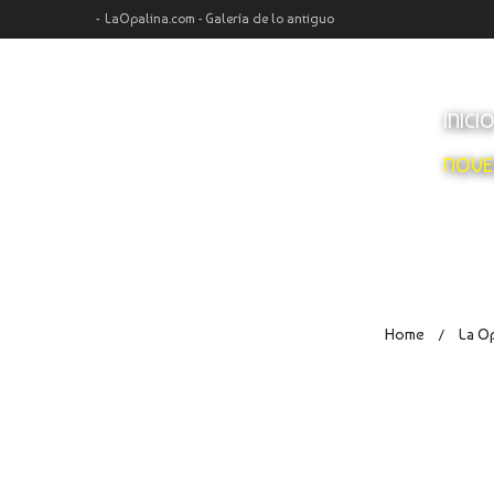
LaOpalina.com - Galería de lo antiguo
INICI
NOVE
Home
La Op
/