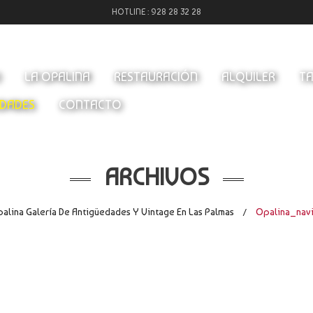
HOTLINE :
928 28 32 28
O
LA OPALINA
RESTAURACIÓN
ALQUILER
TA
DADES
CONTACTO
ARCHIVOS
alina Galería De Antigüedades Y Vintage En Las Palmas
Opalina_nav
/