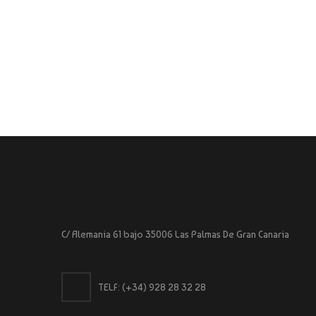
C/ Alemania 61 bajo 35006 Las Palmas De Gran Canaria
TELF:
(+34) 928 28 32 28