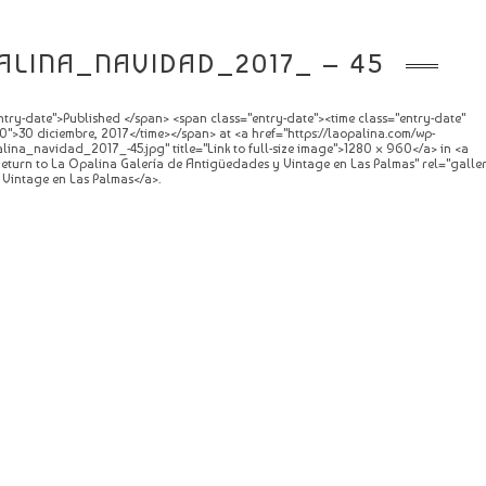
ALINA_NAVIDAD_2017_ – 45
try-date">Published </span> <span class="entry-date"><time class="entry-date"
">30 diciembre, 2017</time></span> at <a href="https://laopalina.com/wp-
lina_navidad_2017_-45.jpg" title="Link to full-size image">1280 × 960</a> in <a
="Return to La Opalina Galería de Antigüedades y Vintage en Las Palmas" rel="galle
Vintage en Las Palmas</a>.