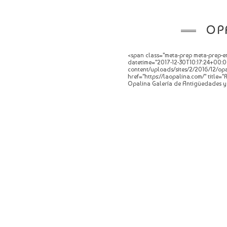
OP
<span class="meta-prep meta-prep-en
datetime="2017-12-30T10:17:24+00:00
content/uploads/sites/2/2016/12/opa
href="https://laopalina.com/" title
Opalina Galería de Antigüedades y 