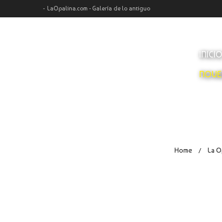
LaOpalina.com - Galería de lo antiguo
INICI
NOVE
Home
La O
/