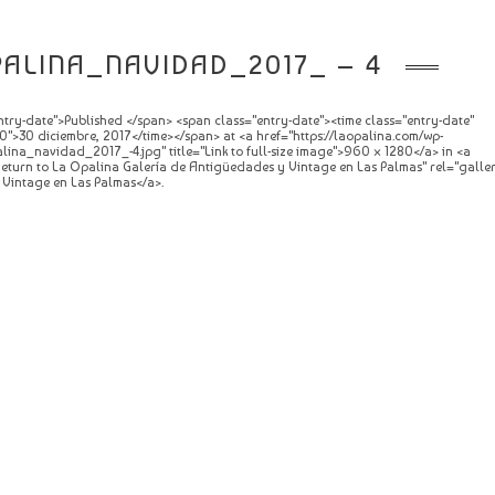
ALINA_NAVIDAD_2017_ – 4
try-date">Published </span> <span class="entry-date"><time class="entry-date"
">30 diciembre, 2017</time></span> at <a href="https://laopalina.com/wp-
lina_navidad_2017_-4.jpg" title="Link to full-size image">960 × 1280</a> in <a
="Return to La Opalina Galería de Antigüedades y Vintage en Las Palmas" rel="galle
Vintage en Las Palmas</a>.