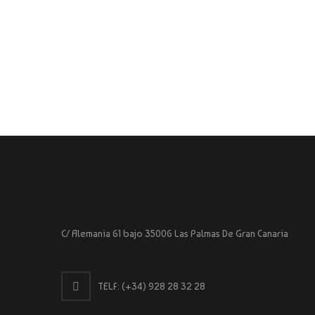
C/ Alemania 61 bajo 35006 Las Palmas De Gran Canaria
TELF:
(+34) 928 28 32 28