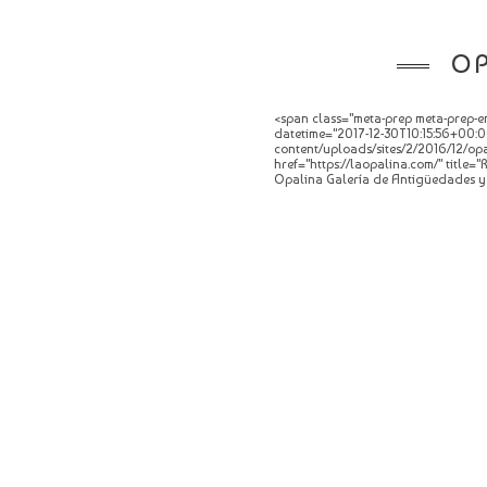
OP
<span class="meta-prep meta-prep-en
datetime="2017-12-30T10:15:56+00:00
content/uploads/sites/2/2016/12/opa
href="https://laopalina.com/" title
Opalina Galería de Antigüedades y 