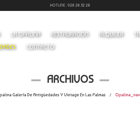
HOTLINE :
928 28 32 28
O
LA OPALINA
RESTAURACIÓN
ALQUILER
TA
DADES
CONTACTO
ARCHIVOS
palina Galería De Antigüedades Y Vintage En Las Palmas
Opalina_nav
/