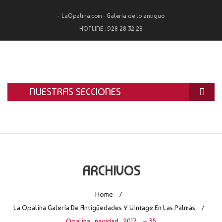
LaOpalina.com - Galería de lo antiguo
HOTLINE :
928 28 32 28
NUESTRAS SECCIONES
INICIO
LA OPALINA
RESTAURACIÓN
ARCHIVOS
ALQUILER
Home
/
TASACIÓN Y COMPRA
La Opalina Galería De Antigüedades Y Vintage En Las Palmas
/
Opalina_navidad_2017_ – 35