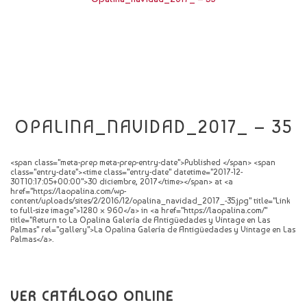
CATÁLOGO
NOVEDADES
CONTACTO
OPALINA_NAVIDAD_2017_ – 35
<span class="meta-prep meta-prep-entry-date">Published </span> <span
class="entry-date"><time class="entry-date" datetime="2017-12-
30T10:17:05+00:00">30 diciembre, 2017</time></span> at <a
href="https://laopalina.com/wp-
content/uploads/sites/2/2016/12/opalina_navidad_2017_-35.jpg" title="Link
to full-size image">1280 × 960</a> in <a href="https://laopalina.com/"
title="Return to La Opalina Galería de Antigüedades y Vintage en Las
Palmas" rel="gallery">La Opalina Galería de Antigüedades y Vintage en Las
Palmas</a>.
VER CATÁLOGO ONLINE