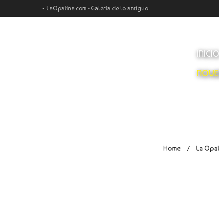
LaOpalina.com - Galería de lo antiguo
INICI
NOVE
Home
La Opal
/