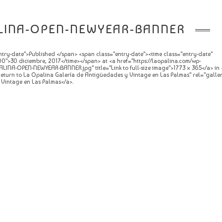
LINA-OPEN-NEWYEAR-BANNER
try-date">Published </span> <span class="entry-date"><time class="entry-date"
0">30 diciembre, 2017</time></span> at <a href="https://laopalina.com/wp-
LINA-OPEN-NEWYEAR-BANNER.jpg" title="Link to full-size image">1773 × 365</a> in 
="Return to La Opalina Galería de Antigüedades y Vintage en Las Palmas" rel="galle
Vintage en Las Palmas</a>.