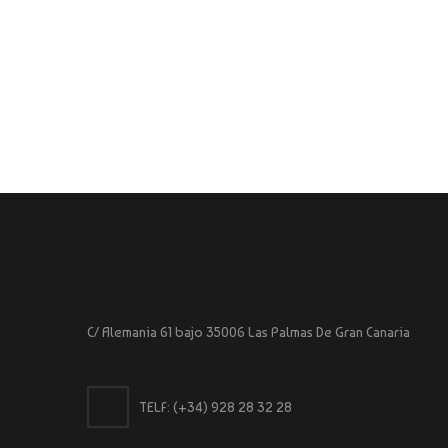
C/ Alemania 61 bajo 35006 Las Palmas De Gran Canaria
TELF:
(+34) 928 28 32 28