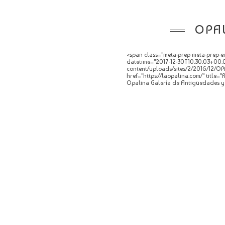
OPA
<span class="meta-prep meta-prep-en
datetime="2017-12-30T10:30:03+00:0
content/uploads/sites/2/2016/12/OPA
href="https://laopalina.com/" title
Opalina Galería de Antigüedades y 