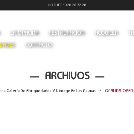
HOTLINE :
928 28 32 28
O
LA OPALINA
RESTAURACIÓN
ALQUILER
TA
DADES
CONTACTO
ARCHIVOS
ina Galería De Antigüedades Y Vintage En Las Palmas
OPALINA-OPEN
/