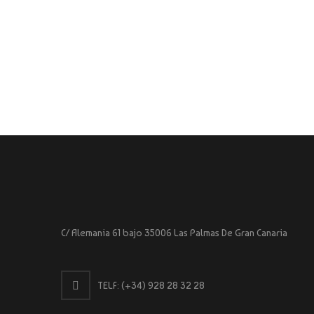
C/ Alemania 61 bajo 35006 Las Palmas De Gran Canaria
TELF:
(+34) 928 28 32 28