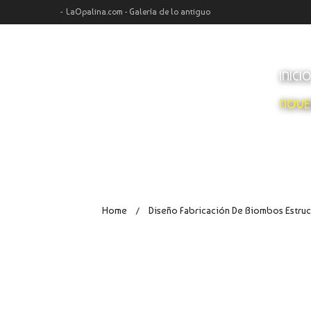
LaOpalina.com - Galería de lo antiguo
INICI
NOVE
Home
Diseño Fabricación De Biombos Estruc
/