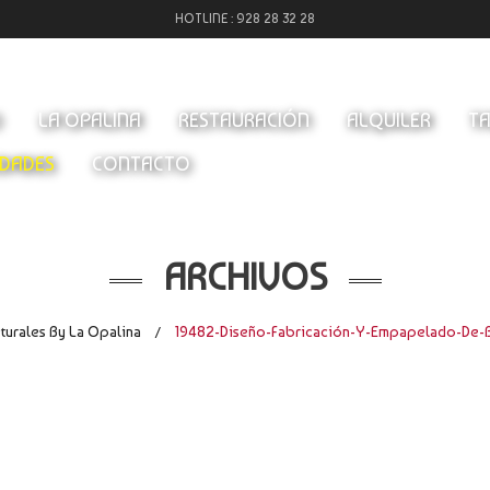
HOTLINE :
928 28 32 28
O
LA OPALINA
RESTAURACIÓN
ALQUILER
TA
DADES
CONTACTO
ARCHIVOS
turales By La Opalina
19482-Diseño-Fabricación-Y-Empapelado-De-B
/