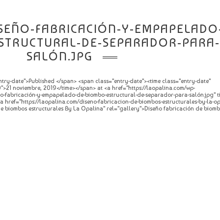
ISEÑO-FABRICACIÓN-Y-EMPAPELADO
STRUCTURAL-DE-SEPARADOR-PARA-
SALÓN.JPG
try-date">Published </span> <span class="entry-date"><time class="entry-date"
">21 noviembre, 2019</time></span> at <a href="https://laopalina.com/wp-
o-fabricación-y-empapelado-de-biombo-estructural-de-separador-para-salón.jpg" tit
<a href="https://laopalina.com/diseno-fabricacion-de-biombos-estructurales-by-la-op
 de biombos estructurales By La Opalina" rel="gallery">Diseño fabricación de biom