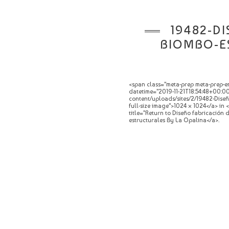
19482-D
BIOMBO-E
<span class="meta-prep meta-prep-en
datetime="2019-11-21T18:54:48+00:00
content/uploads/sites/2/19482-Diseñ
full-size image">1024 × 1024</a> in 
title="Return to Diseño fabricación
estructurales By La Opalina</a>.