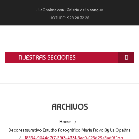
LaOpalina.com - Galería de lo antiguo
HOTLINE :
928 28 32 28
NUESTRAS SECCIONES
INICIO
LA OPALINA
RESTAURACIÓN
ARCHIVOS
ALQUILER
Home
/
TASACIÓN Y COMPRA
Decorestaurativo Estudio Fotográfico María Novo By La Opalina
18594-9644d7f7-59f3-4331-Bac0-F25d29a5ad0f.jpg
/