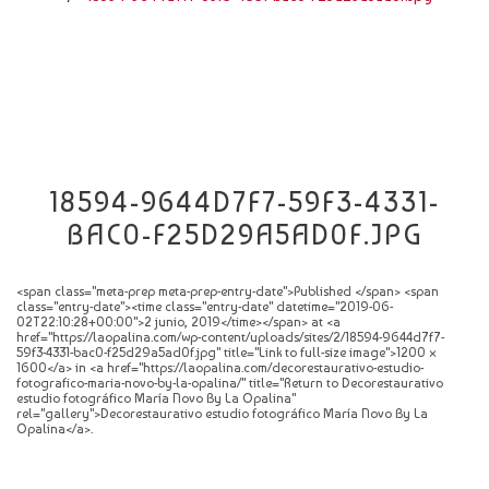
CATÁLOGO
NOVEDADES
CONTACTO
18594-9644D7F7-59F3-4331-
BAC0-F25D29A5AD0F.JPG
<span class="meta-prep meta-prep-entry-date">Published </span> <span
class="entry-date"><time class="entry-date" datetime="2019-06-
02T22:10:28+00:00">2 junio, 2019</time></span> at <a
href="https://laopalina.com/wp-content/uploads/sites/2/18594-9644d7f7-
59f3-4331-bac0-f25d29a5ad0f.jpg" title="Link to full-size image">1200 ×
1600</a> in <a href="https://laopalina.com/decorestaurativo-estudio-
fotografico-maria-novo-by-la-opalina/" title="Return to Decorestaurativo
estudio fotográfico María Novo By La Opalina"
rel="gallery">Decorestaurativo estudio fotográfico María Novo By La
Opalina</a>.