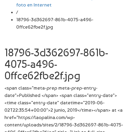
foto en Internet
/
18796-3d362697-861b-4075-a496-
0ffce62fbe2f.jpg
18796-3d362697-861b-
4075-a496-
0ffce62fbe2f.jpg
<span class="meta-prep meta-prep-entry-
date">Published </span> <span class="entry-date">
<time class="entry-date" datetime="2019-06-
02T22:35:54+00:00">2 junio, 2019</time></span> at <a
href="https://laopalina.com/wp-
content/uploads/sites/2/18796-3d362697-861b-4075-