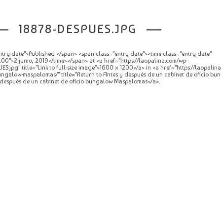
18878-DESPUES.JPG
try-date">Published </span> <span class="entry-date"><time class="entry-date"
0">2 junio, 2019</time></span> at <a href="https://laopalina.com/wp-
S.jpg" title="Link to full-size image">1600 × 1200</a> in <a href="https://laopalin
ungalow-maspalomas/" title="Return to Antes y después de un cabinet de oficio bu
 después de un cabinet de oficio bungalow Maspalomas</a>.