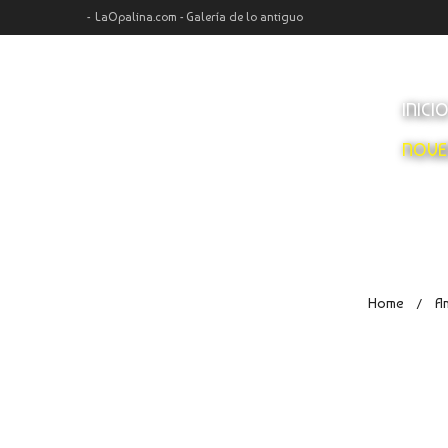
LaOpalina.com - Galería de lo antiguo
INICI
NOVE
Home
An
/