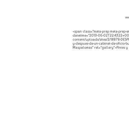
<span class="meta-prep meta-prep-en
datetime="2019-06-02T22:43:22+00:0
content/uploads/sites/2/18878-DESPUE
y-despues-de-un-cabinet-de-oficio-b
Maspalomas" rel="gallery">Antes y