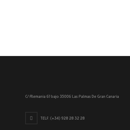
C/ Alemania 61 bajo 35006 Las Palmas De Gran Canaria
TELF:
(+34) 928 28 32 28