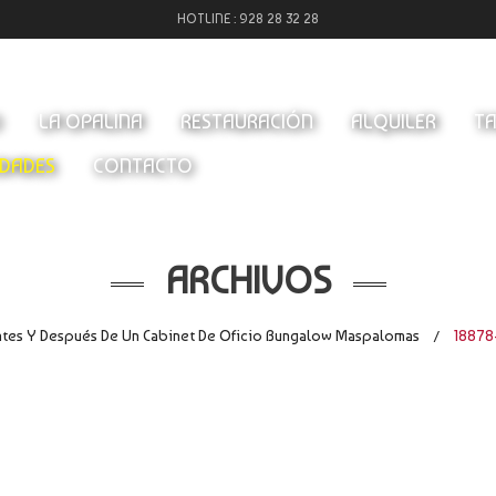
HOTLINE :
928 28 32 28
O
LA OPALINA
RESTAURACIÓN
ALQUILER
TA
DADES
CONTACTO
ARCHIVOS
tes Y Después De Un Cabinet De Oficio Bungalow Maspalomas
18878
/