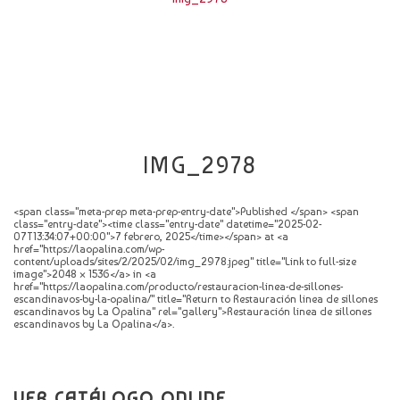
CATÁLOGO
NOVEDADES
CONTACTO
IMG_2978
<span class="meta-prep meta-prep-entry-date">Published </span> <span
class="entry-date"><time class="entry-date" datetime="2025-02-
07T13:34:07+00:00">7 febrero, 2025</time></span> at <a
href="https://laopalina.com/wp-
content/uploads/sites/2/2025/02/img_2978.jpeg" title="Link to full-size
image">2048 × 1536</a> in <a
href="https://laopalina.com/producto/restauracion-linea-de-sillones-
escandinavos-by-la-opalina/" title="Return to Restauración linea de sillones
escandinavos by La Opalina" rel="gallery">Restauración linea de sillones
escandinavos by La Opalina</a>.
VER CATÁLOGO ONLINE