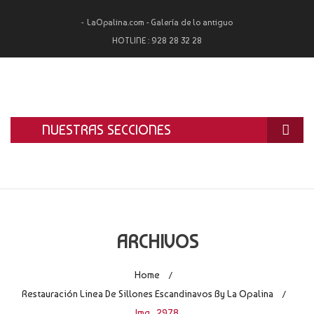
LaOpalina.com - Galería de lo antiguo
HOTLINE :
928 28 32 28
NUESTRAS SECCIONES
INICIO
LA OPALINA
RESTAURACIÓN
ARCHIVOS
ALQUILER
Home
/
TASACIÓN Y COMPRA
Restauración Linea De Sillones Escandinavos By La Opalina
/
Img_2978