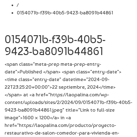
/
0154071b-f39b-40b5-9423-ba8091b44861
0154071b-f39b-40b5-
9423-ba8091b44861
<span class="meta-prep meta-prep-entry-
date">Published </span> <span class="entry-date">
<time class="entry-date" datetime="2024-09-
22T23:25:20+00:00">22 septiembre, 2024</time>
</span> at <a href="https://laopalina.com/wp-
content/uploads/sites/2/2024/09/0154071b-f39b-40b5-
9423-ba8091b44861.jpeg" title="Link to full-size
image">1600 × 1200</a> in <a
href="https://laopalina.com/producto/proyecto-
restaurativo-de-salon-comedor-para-vivienda-en-