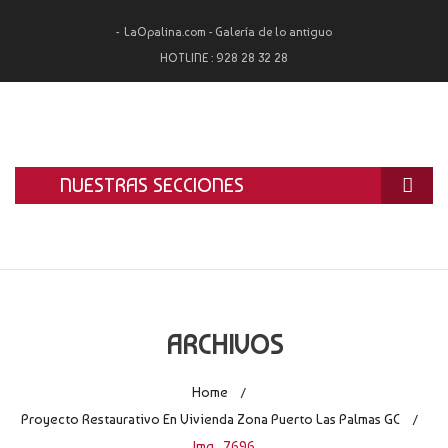
LaOpalina.com - Galería de lo antiguo
HOTLINE :
928 28 32 28
NUESTRAS SECCIONES
INICIO
LA OPALINA
RESTAURACIÓN
ARCHIVOS
ALQUILER
Home
/
TASACIÓN Y COMPRA
Proyecto Restaurativo En Vivienda Zona Puerto Las Palmas GC
/
Img_7696