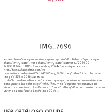
CATÁLOGO
NOVEDADES
CONTACTO
IMG_7696
<span class="meta-prep meta-prep-entry-date">Published </span> <span
class="entry-date"><time class="entry-date" datetime="2024-09-
17T00:14:19+00:00">17 septiembre, 2024</time></span> at <a
href="https://laopalina.com/wp-
content/uploads/sites/2/2024/09/img_7696.jpeg" title="Link to full-size
image">1536 × 2048</a> in <a
href="https://laopalina.com/producto/proyecto-restaurativo-en-vivienda-
zona-puerto-las-palmas-gc/" title="Return to Proyecto restaurativo en
vivienda zona Puerto Las Palmas GC" rel="gallery">Proyecto restaurativo en
vivienda zona Puerto Las Palmas GC</a>.
VER CATÁLOGO ONLINE