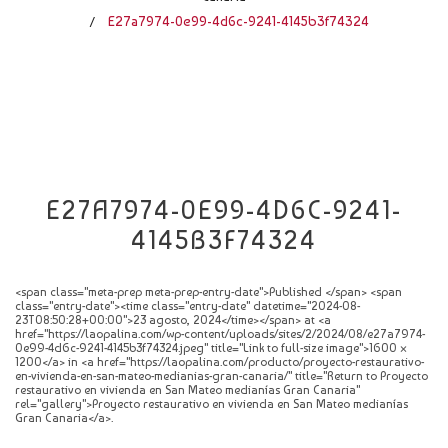
CATÁLOGO
E27a7974-0e99-4d6c-9241-4145b3f74324
/
NOVEDADES
CONTACTO
E27A7974-0E99-4D6C-9241-
4145B3F74324
<span class="meta-prep meta-prep-entry-date">Published </span> <span
class="entry-date"><time class="entry-date" datetime="2024-08-
23T08:50:28+00:00">23 agosto, 2024</time></span> at <a
href="https://laopalina.com/wp-content/uploads/sites/2/2024/08/e27a7974-
0e99-4d6c-9241-4145b3f74324.jpeg" title="Link to full-size image">1600 ×
1200</a> in <a href="https://laopalina.com/producto/proyecto-restaurativo-
en-vivienda-en-san-mateo-medianias-gran-canaria/" title="Return to Proyecto
restaurativo en vivienda en San Mateo medianías Gran Canaria"
rel="gallery">Proyecto restaurativo en vivienda en San Mateo medianías
Gran Canaria</a>.