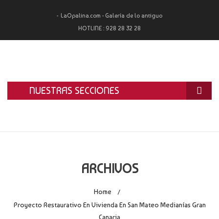
LaOpalina.com - Galería de lo antiguo
HOTLINE :
928 28 32 28
NUESTRAS SECCIONES
INICIO
LA OPALINA
RESTAURACIÓN
ARCHIVOS
ALQUILER
Home
/
TASACIÓN Y COMPRA
Proyecto Restaurativo En Vivienda En San Mateo Medianías Gran
Canaria