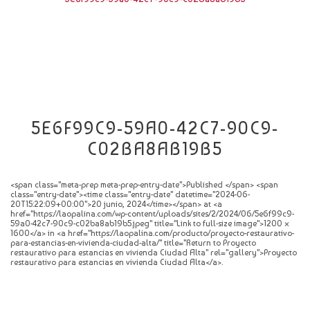
CATÁLOGO
NOVEDADES
CONTACTO
5E6F99C9-59A0-42C7-90C9-
C02BA8AB19B5
<span class="meta-prep meta-prep-entry-date">Published </span> <span
class="entry-date"><time class="entry-date" datetime="2024-06-
20T15:22:09+00:00">20 junio, 2024</time></span> at <a
href="https://laopalina.com/wp-content/uploads/sites/2/2024/06/5e6f99c9-
59a0-42c7-90c9-c02ba8ab19b5.jpeg" title="Link to full-size image">1200 ×
1600</a> in <a href="https://laopalina.com/producto/proyecto-restaurativo-
para-estancias-en-vivienda-ciudad-alta/" title="Return to Proyecto
restaurativo para estancias en vivienda Ciudad Alta" rel="gallery">Proyecto
restaurativo para estancias en vivienda Ciudad Alta</a>.