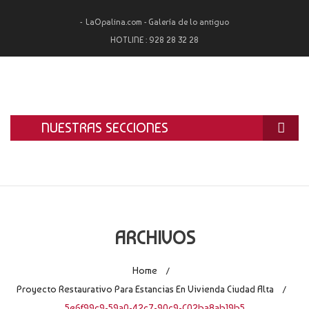
LaOpalina.com - Galería de lo antiguo
HOTLINE :
928 28 32 28
NUESTRAS SECCIONES
INICIO
LA OPALINA
RESTAURACIÓN
ARCHIVOS
ALQUILER
Home
/
TASACIÓN Y COMPRA
Proyecto Restaurativo Para Estancias En Vivienda Ciudad Alta
/
5e6f99c9-59a0-42c7-90c9-C02ba8ab19b5