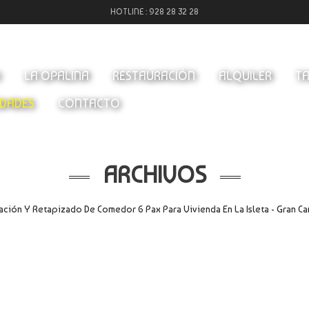
HOTLINE :
928 28 32 28
O
LA OPALINA
RESTAURACIÓN
ALQUILER
TA
DADES
CONTACTO
ARCHIVOS
ación Y Retapizado De Comedor 6 Pax Para Vivienda En La Isleta - Gran Ca