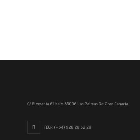
C/ Alemania 61 bajo 35006 Las Palmas De Gran Canaria
TELF:
(+34) 928 28 32 28