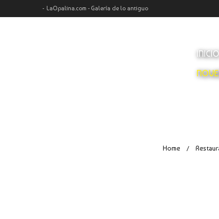
LaOpalina.com - Galería de lo antiguo
INICI
NOVE
Home
Restaur
/