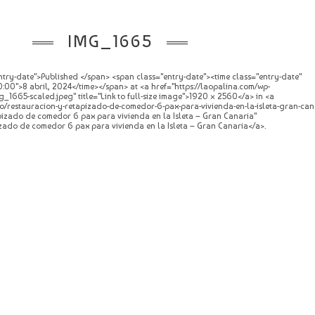
IMG_1665
try-date">Published </span> <span class="entry-date"><time class="entry-date"
0">8 abril, 2024</time></span> at <a href="https://laopalina.com/wp-
_1665-scaled.jpeg" title="Link to full-size image">1920 × 2560</a> in <a
o/restauracion-y-retapizado-de-comedor-6-pax-para-vivienda-en-la-isleta-gran-can
apizado de comedor 6 pax para vivienda en la Isleta – Gran Canaria"
zado de comedor 6 pax para vivienda en la Isleta – Gran Canaria</a>.