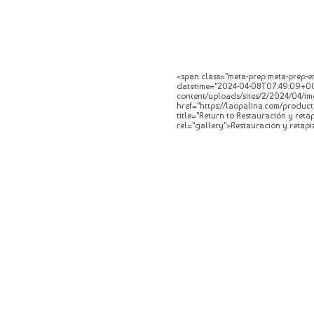
<span class="meta-prep meta-prep-en
datetime="2024-04-08T07:49:09+00:0
content/uploads/sites/2/2024/04/img
href="https://laopalina.com/product
title="Return to Restauración y ret
rel="gallery">Restauración y retapi