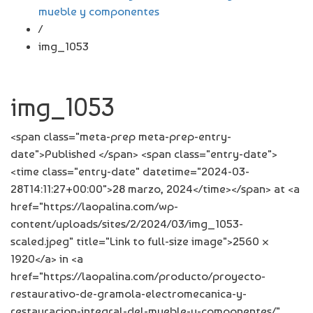
mueble y componentes
/
img_1053
img_1053
<span class="meta-prep meta-prep-entry-
date">Published </span> <span class="entry-date">
<time class="entry-date" datetime="2024-03-
28T14:11:27+00:00">28 marzo, 2024</time></span> at <a
href="https://laopalina.com/wp-
content/uploads/sites/2/2024/03/img_1053-
scaled.jpeg" title="Link to full-size image">2560 ×
1920</a> in <a
href="https://laopalina.com/producto/proyecto-
restaurativo-de-gramola-electromecanica-y-
restauracion-integral-del-mueble-y-componentes/"