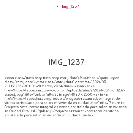
CATÁLOGO
Img_1237
/
NOVEDADES
CONTACTO
IMG_1237
<span class="meta-prep meta-prep-entry-date">Published </span> <span
class="entry-date"><time class="entry-date" datetime="2024-03-
28T13:12:16+00:00">28 marzo, 2024</time></span> at <a
href="https://laopalina.com/wp-content/uploads/sites/2/2024/03/img_1237-
scaled.jpeg" title="Link to full-size image">1920 × 2560</a> in <a
href="https://laopalina.com/producto/proyecto-restaurativo-integral-de-
vitrina-acristalada-para-salon-en-vivienda-en-ciudad-alta/" title="Return to
Proyecto restaurativo integral de vitrina acristalada para salon en vivienda
en Ciudad Alta" rel="gallery">Proyecto restaurativo integral de vitrina
acristalada para salon en vivienda en Ciudad Alta</a>.