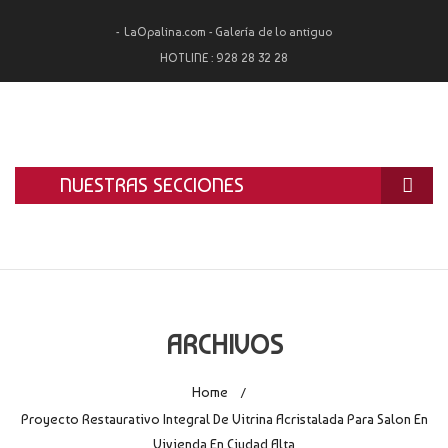
LaOpalina.com - Galería de lo antiguo
HOTLINE :
928 28 32 28
NUESTRAS SECCIONES
INICIO
LA OPALINA
RESTAURACIÓN
ARCHIVOS
ALQUILER
Home
/
TASACIÓN Y COMPRA
Proyecto Restaurativo Integral De Vitrina Acristalada Para Salon En
Vivienda En Ciudad Alta