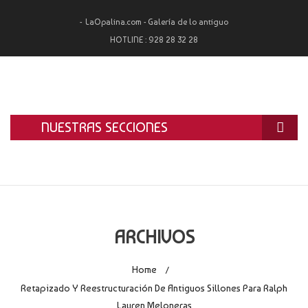
LaOpalina.com - Galería de lo antiguo
HOTLINE :
928 28 32 28
NUESTRAS SECCIONES
INICIO
LA OPALINA
RESTAURACIÓN
ARCHIVOS
ALQUILER
Home
/
TASACIÓN Y COMPRA
Retapizado Y Reestructuración De Antiguos Sillones Para Ralph
Lauren Meloneras