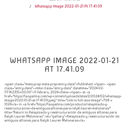
CATÁLOGO
Whatsapp Image 2022-01-21 At 17.41.09
/
NOVEDADES
CONTACTO
WHATSAPP IMAGE 2022-01-21
AT 17.41.09
<span class="meta-prep meta-prep-entry-date">Published </span> <span
class="entry-date"><time class="entry-date" datetime="2024-02-
11T14:23:51+00:00">11 febrero, 2024</time></span> at <a
href="https://laopalina.com/wp-content/uploads/sites/2/2024/02/whatsapp-
image-2022-01-21-at-17.41.09.jpeg" title="Link to full-size image">768 ×
1024</a> in <a href="https://laopalina.com/producto/retapizado-y-
reestructuracion-de-antiguos-sillones-para-ralph-lauren-meloneras/"
title="Return to Retapizado y reestructuración de antiguos sillones para
Ralph Lauren Meloneras" rel="gallery">Retapizado y reestructuración de
antiguos sillones para Ralph Lauren Meloneras</a>.