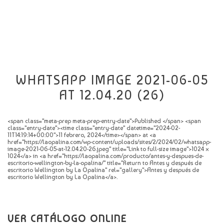
CATÁLOGO
NOVEDADES
CONTACTO
WHATSAPP IMAGE 2021-06-05
AT 12.04.20 (26)
<span class="meta-prep meta-prep-entry-date">Published </span> <span
class="entry-date"><time class="entry-date" datetime="2024-02-
11T14:19:14+00:00">11 febrero, 2024</time></span> at <a
href="https://laopalina.com/wp-content/uploads/sites/2/2024/02/whatsapp-
image-2021-06-05-at-12.04.20-26.jpeg" title="Link to full-size image">1024 ×
1024</a> in <a href="https://laopalina.com/producto/antes-y-despues-de-
escritorio-wellington-by-la-opalina/" title="Return to Antes y después de
escritorio Wellington by La Opalina" rel="gallery">Antes y después de
escritorio Wellington by La Opalina</a>.
VER CATÁLOGO ONLINE