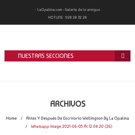
LaOpalina.com - Galería de lo antiguo
HOTLINE :
928 28 32 28
NUESTRAS SECCIONES
INICIO
LA OPALINA
RESTAURACIÓN
ARCHIVOS
ALQUILER
Home
Antes Y Después De Escritorio Wellington By La Opalina
/
TASACIÓN Y COMPRA
Whatsapp Image 2021-06-05 At 12.04.20 (26)
/