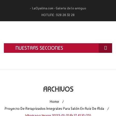
LaOpalina.com - Galería de lo antiguo
HOTLINE :
928 28 32 28
NUESTRAS SECCIONES
INICIO
LA OPALINA
RESTAURACIÓN
ARCHIVOS
ALQUILER
Home
/
TASACIÓN Y COMPRA
Proyecto De Retapizados Integrales Para Salón En Ruiz De Alda
/
Whatsapp Image 2022-01-21 At 17.41.10 (13)