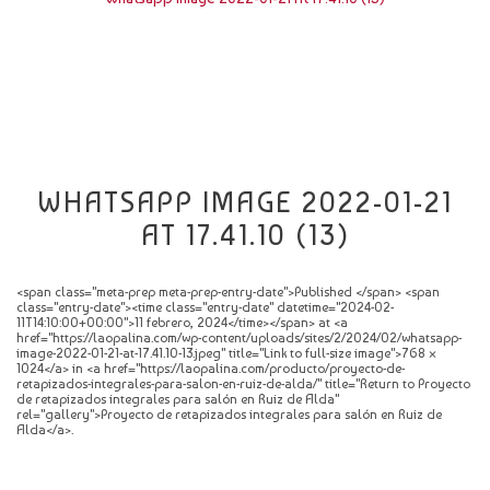
CATÁLOGO
NOVEDADES
CONTACTO
WHATSAPP IMAGE 2022-01-21
AT 17.41.10 (13)
<span class="meta-prep meta-prep-entry-date">Published </span> <span
class="entry-date"><time class="entry-date" datetime="2024-02-
11T14:10:00+00:00">11 febrero, 2024</time></span> at <a
href="https://laopalina.com/wp-content/uploads/sites/2/2024/02/whatsapp-
image-2022-01-21-at-17.41.10-13.jpeg" title="Link to full-size image">768 ×
1024</a> in <a href="https://laopalina.com/producto/proyecto-de-
retapizados-integrales-para-salon-en-ruiz-de-alda/" title="Return to Proyecto
de retapizados integrales para salón en Ruiz de Alda"
rel="gallery">Proyecto de retapizados integrales para salón en Ruiz de
Alda</a>.