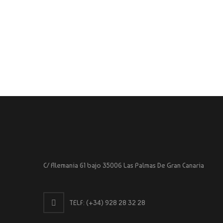
C/ Alemania 61 bajo 35006 Las Palmas De Gran Canaria
TELF:
(+34) 928 28 32 28