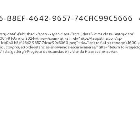
6-B8EF-4642-9657-74CAC99C5666
try-date">Published </span> <span class="entry-date"><time class="entry-date"
0">8 febrero, 2024</time></span> at <a href="https://laopalina.com/wp-
1cb0b6-b8ef-4642-9657-74cac99c5666.jpeg" title="Link to full-size image">1600 
roducto/proyecto-de-estancias-en-vivienda-alcaravaneras/" title="Return to Proyect
" rel="gallery">Proyecto de estancias en vivienda Alcaravaneras</a>.