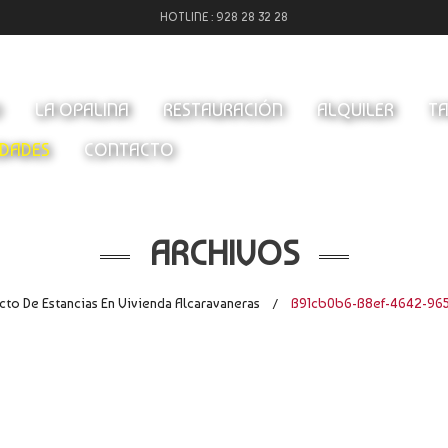
HOTLINE :
928 28 32 28
O
LA OPALINA
RESTAURACIÓN
ALQUILER
TA
DADES
CONTACTO
ARCHIVOS
to De Estancias En Vivienda Alcaravaneras
B91cb0b6-B8ef-4642-96
/