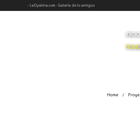
LaOpalina.com - Galería de lo antiguo
INICI
NOVE
Home
Proyec
/