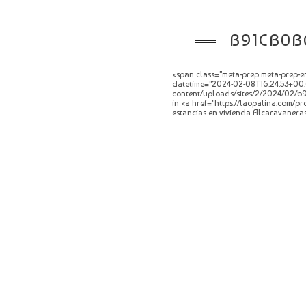
B91CB0B
<span class="meta-prep meta-prep-en
datetime="2024-02-08T16:24:53+00:0
content/uploads/sites/2/2024/02/b9
in <a href="https://laopalina.com/p
estancias en vivienda Alcaravaneras