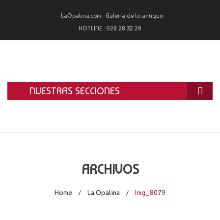
LaOpalina.com - Galería de lo antiguo
HOTLINE :
928 28 32 28
NUESTRAS SECCIONES
INICIO
LA OPALINA
RESTAURACIÓN
ARCHIVOS
ALQUILER
Home
La Opalina
Img_8079
/
/
TASACIÓN Y COMPRA