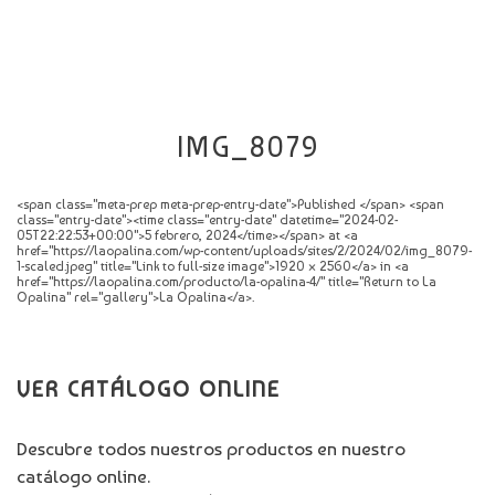
CATÁLOGO
NOVEDADES
CONTACTO
IMG_8079
<span class="meta-prep meta-prep-entry-date">Published </span> <span
class="entry-date"><time class="entry-date" datetime="2024-02-
05T22:22:53+00:00">5 febrero, 2024</time></span> at <a
href="https://laopalina.com/wp-content/uploads/sites/2/2024/02/img_8079-
1-scaled.jpeg" title="Link to full-size image">1920 × 2560</a> in <a
href="https://laopalina.com/producto/la-opalina-4/" title="Return to La
Opalina" rel="gallery">La Opalina</a>.
VER CATÁLOGO ONLINE
Descubre todos nuestros productos en nuestro
catálogo online.