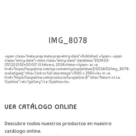
CATÁLOGO
NOVEDADES
CONTACTO
IMG_8078
<span class="meta-prep meta-prep-entry-date">Published </span> <span
class="entry-date"><time class="entry-date" datetime="2024-02-
05T22:21:52+00:00">5 febrero, 2024</time></span> at <a
href="https://laopalina.com/wp-content/uploads/sites/2/2024/02/img_8078-
scaled.jpeg" title="Link to full-size image">1920 × 2560</a> in <a
href="https://laopalina.com/producto/la-opalina-3/" title="Return to La
Opalina" rel="gallery">La Opalina</a>.
VER CATÁLOGO ONLINE
Descubre todos nuestros productos en nuestro
catálogo online.