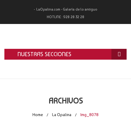
LaOpalina.com - Galería de lo antiguo
HOTLINE :
928 28 32 28
NUESTRAS SECCIONES
INICIO
LA OPALINA
RESTAURACIÓN
ARCHIVOS
ALQUILER
Home
La Opalina
Img_8078
/
/
TASACIÓN Y COMPRA