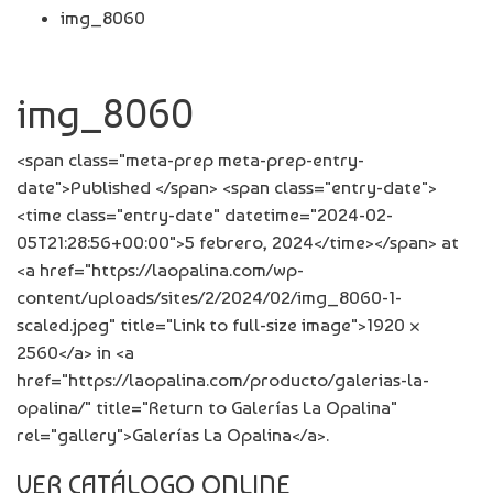
img_8060
img_8060
<span class="meta-prep meta-prep-entry-
date">Published </span> <span class="entry-date">
<time class="entry-date" datetime="2024-02-
05T21:28:56+00:00">5 febrero, 2024</time></span> at
<a href="https://laopalina.com/wp-
content/uploads/sites/2/2024/02/img_8060-1-
scaled.jpeg" title="Link to full-size image">1920 ×
2560</a> in <a
href="https://laopalina.com/producto/galerias-la-
opalina/" title="Return to Galerías La Opalina"
rel="gallery">Galerías La Opalina</a>.
VER CATÁLOGO ONLINE