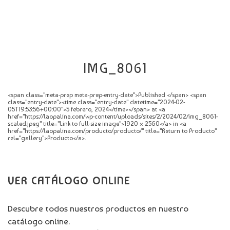
CATÁLOGO
NOVEDADES
CONTACTO
IMG_8061
<span class="meta-prep meta-prep-entry-date">Published </span> <span
class="entry-date"><time class="entry-date" datetime="2024-02-
05T19:53:56+00:00">5 febrero, 2024</time></span> at <a
href="https://laopalina.com/wp-content/uploads/sites/2/2024/02/img_8061-
scaled.jpeg" title="Link to full-size image">1920 × 2560</a> in <a
href="https://laopalina.com/producto/producto/" title="Return to Producto"
rel="gallery">Producto</a>.
VER CATÁLOGO ONLINE
Descubre todos nuestros productos en nuestro
catálogo online.