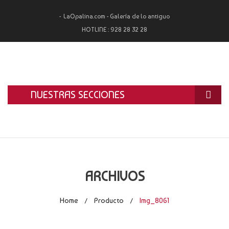
LaOpalina.com - Galería de lo antiguo
HOTLINE :
928 28 32 28
NUESTRAS SECCIONES
INICIO
LA OPALINA
RESTAURACIÓN
ARCHIVOS
ALQUILER
Home
Producto
Img_8061
/
/
TASACIÓN Y COMPRA