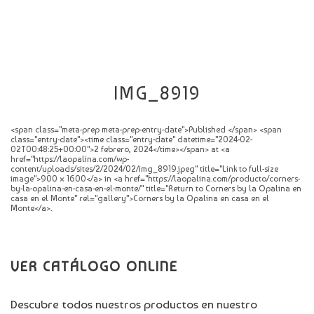
CATÁLOGO
NOVEDADES
CONTACTO
IMG_8919
<span class="meta-prep meta-prep-entry-date">Published </span> <span
class="entry-date"><time class="entry-date" datetime="2024-02-
02T00:48:25+00:00">2 febrero, 2024</time></span> at <a
href="https://laopalina.com/wp-
content/uploads/sites/2/2024/02/img_8919.jpeg" title="Link to full-size
image">900 × 1600</a> in <a href="https://laopalina.com/producto/corners-
by-la-opalina-en-casa-en-el-monte/" title="Return to Corners by la Opalina en
casa en el Monte" rel="gallery">Corners by la Opalina en casa en el
Monte</a>.
VER CATÁLOGO ONLINE
Descubre todos nuestros productos en nuestro