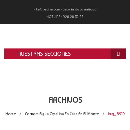
LaOpalina.com - Galería de lo antiguo
HOTLINE :
928 28 32 28
NUESTRAS SECCIONES
INICIO
LA OPALINA
RESTAURACIÓN
ARCHIVOS
ALQUILER
Home
Corners By La Opalina En Casa En El Monte
Img_8919
/
/
TASACIÓN Y COMPRA