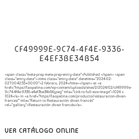
CATÁLOGO
NOVEDADES
CONTACTO
CF49999E-9C74-4F4E-9336-
E4EF3BE34B54
<span class="meta-prep meta-prep-entry-date">Published </span> <span
class="entry-date"><time class="entry-date" datetime="2024-02-
02T00:42:55+00:00">2 febrero, 2024</time></span> at <a
href="https://laopalina.com/wp-content/uploads/sites/2/2024/02/cf49999e-
9c74-4f4e-9336-e4ef3be34b54.jpeg" title="Link to full-size image">1024 ×
1024</a> in <a href="https://laopalina.com/producto/restauracion-divan-
frances/" title="Return to Restauración divan francés"
rel="gallery">Restauración divan francés</a>.
VER CATÁLOGO ONLINE