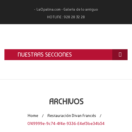
LaOpalina.com - Galería de lo antiguo
HOTLINE :
928 28 32 28
NUESTRAS SECCIONES
INICIO
LA OPALINA
RESTAURACIÓN
ARCHIVOS
ALQUILER
Home
Restauración Divan Francés
/
/
TASACIÓN Y COMPRA
Cf49999e-9c74-4f4e-9336-E4ef3be34b54