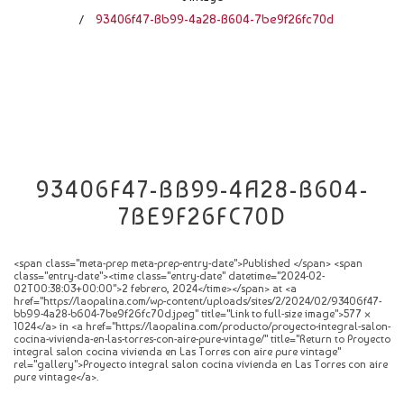
CATÁLOGO
93406f47-Bb99-4a28-B604-7be9f26fc70d
/
NOVEDADES
CONTACTO
93406F47-BB99-4A28-B604-
7BE9F26FC70D
<span class="meta-prep meta-prep-entry-date">Published </span> <span
class="entry-date"><time class="entry-date" datetime="2024-02-
02T00:38:03+00:00">2 febrero, 2024</time></span> at <a
href="https://laopalina.com/wp-content/uploads/sites/2/2024/02/93406f47-
bb99-4a28-b604-7be9f26fc70d.jpeg" title="Link to full-size image">577 ×
1024</a> in <a href="https://laopalina.com/producto/proyecto-integral-salon-
cocina-vivienda-en-las-torres-con-aire-pure-vintage/" title="Return to Proyecto
integral salon cocina vivienda en Las Torres con aire pure vintage"
rel="gallery">Proyecto integral salon cocina vivienda en Las Torres con aire
pure vintage</a>.