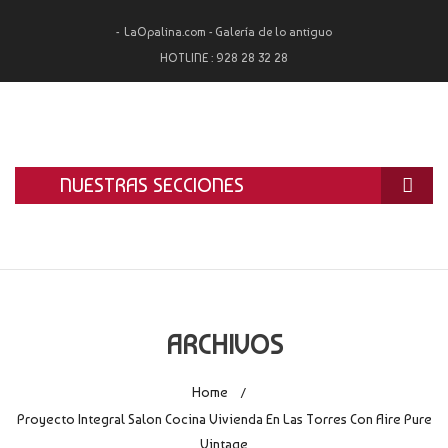
LaOpalina.com - Galería de lo antiguo
HOTLINE :
928 28 32 28
NUESTRAS SECCIONES
INICIO
LA OPALINA
RESTAURACIÓN
ARCHIVOS
ALQUILER
Home
/
TASACIÓN Y COMPRA
Proyecto Integral Salon Cocina Vivienda En Las Torres Con Aire Pure
Vintage