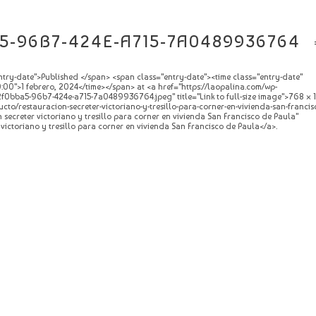
5-96B7-424E-A715-7A0489936764
try-date">Published </span> <span class="entry-date"><time class="entry-date"
0">1 febrero, 2024</time></span> at <a href="https://laopalina.com/wp-
f0bba5-96b7-424e-a715-7a0489936764.jpeg" title="Link to full-size image">768 × 
cto/restauracion-secreter-victoriano-y-tresillo-para-corner-en-vivienda-san-francis
n secreter victoriano y tresillo para corner en vivienda San Francisco de Paula"
victoriano y tresillo para corner en vivienda San Francisco de Paula</a>.