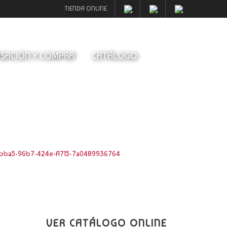
TIENDA ONLINE
SACIÓN Y COMPRA
CATÁLOGO
bba5-96b7-424e-A715-7a0489936764
VER CATÁLOGO ONLINE