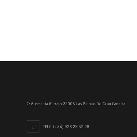
C/ Alemania 61 bajo 35006 Las Palmas De Gran Canaria
TELF:
(+34) 928 28 32 28