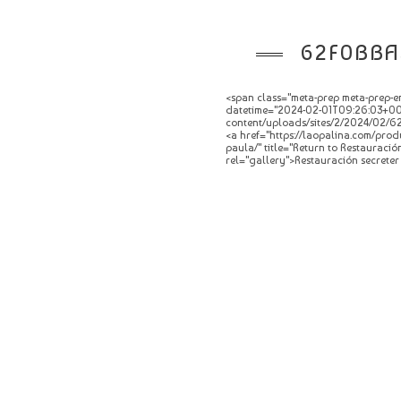
62F0BBA
<span class="meta-prep meta-prep-en
datetime="2024-02-01T09:26:03+00:0
content/uploads/sites/2/2024/02/62
<a href="https://laopalina.com/produ
paula/" title="Return to Restauració
rel="gallery">Restauración secreter 