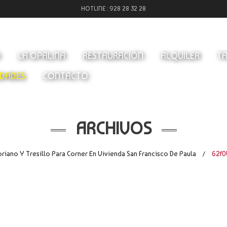
HOTLINE :
928 28 32 28
O
LA OPALINA
RESTAURACIÓN
ALQUILER
TA
DADES
CONTACTO
ARCHIVOS
riano Y Tresillo Para Corner En Vivienda San Francisco De Paula
62f0
/