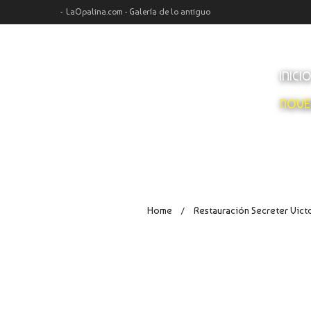
LaOpalina.com - Galería de lo antiguo
INICI
NOVE
Home
Restauración Secreter Victo
/