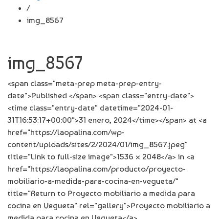
/
img_8567
img_8567
<span class="meta-prep meta-prep-entry-
date">Published </span> <span class="entry-date">
<time class="entry-date" datetime="2024-01-
31T16:53:17+00:00">31 enero, 2024</time></span> at <a
href="https://laopalina.com/wp-
content/uploads/sites/2/2024/01/img_8567.jpeg"
title="Link to full-size image">1536 × 2048</a> in <a
href="https://laopalina.com/producto/proyecto-
mobiliario-a-medida-para-cocina-en-vegueta/"
title="Return to Proyecto mobiliario a medida para
cocina en Vegueta" rel="gallery">Proyecto mobiliario a
medida para cocina en Vegueta</a>.