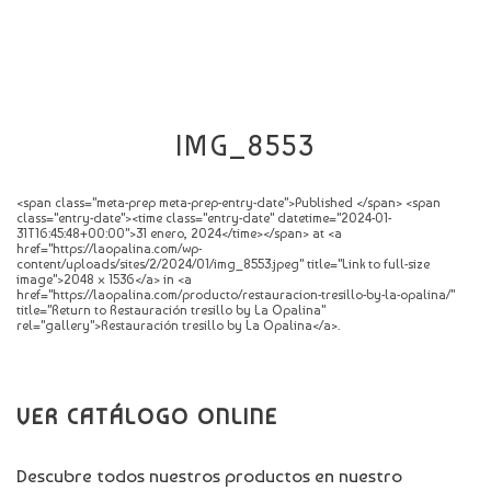
CATÁLOGO
NOVEDADES
CONTACTO
IMG_8553
<span class="meta-prep meta-prep-entry-date">Published </span> <span
class="entry-date"><time class="entry-date" datetime="2024-01-
31T16:45:48+00:00">31 enero, 2024</time></span> at <a
href="https://laopalina.com/wp-
content/uploads/sites/2/2024/01/img_8553.jpeg" title="Link to full-size
image">2048 × 1536</a> in <a
href="https://laopalina.com/producto/restauracion-tresillo-by-la-opalina/"
title="Return to Restauración tresillo by La Opalina"
rel="gallery">Restauración tresillo by La Opalina</a>.
VER CATÁLOGO ONLINE
Descubre todos nuestros productos en nuestro