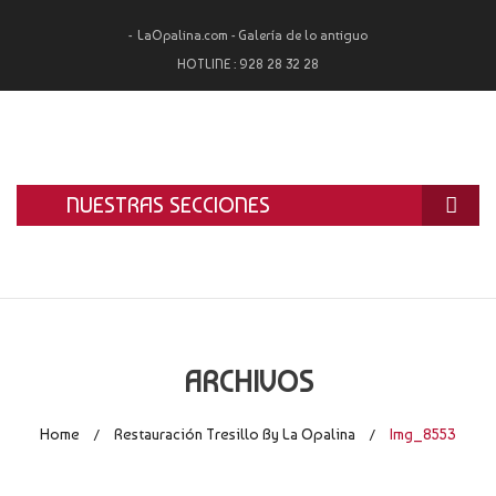
LaOpalina.com - Galería de lo antiguo
HOTLINE :
928 28 32 28
NUESTRAS SECCIONES
INICIO
LA OPALINA
RESTAURACIÓN
ARCHIVOS
ALQUILER
Home
Restauración Tresillo By La Opalina
Img_8553
/
/
TASACIÓN Y COMPRA