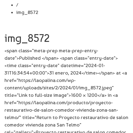
/
img_8572
img_8572
<span class="meta-prep meta-prep-entry-
date">Published </span> <span class="entry-date">
<time class="entry-date" datetime="2024-01-
31T16:34:54+00:00">31 enero, 2024</time></span> at <a
href="https://laopalina.com/wp-
content/uploads/sites/2/2024/01/img_8572.jpeg"
title="Link to full-size image">1600 × 1200</a> in <a
href="https://laopalina.com/producto/proyecto-
restaurativo-de-salon-comedor-vivienda-zona-san-
telmo/" title="Return to Proyecto restaurativo de salon
comedor vivienda zona San Telmo"
rel="gallery">Proyecto restaurativo de salon comedor