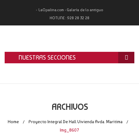
LaOpalina.com - Galería de lo antiguo
HOTLINE :
928 28 32 28
NUESTRAS SECCIONES
INICIO
LA OPALINA
RESTAURACIÓN
ARCHIVOS
ALQUILER
Home
Proyecto Integral De Hall Vivienda Avda. Maritima
/
/
TASACIÓN Y COMPRA
Img_8607