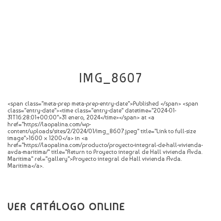
CATÁLOGO
NOVEDADES
CONTACTO
IMG_8607
<span class="meta-prep meta-prep-entry-date">Published </span> <span
class="entry-date"><time class="entry-date" datetime="2024-01-
31T16:28:01+00:00">31 enero, 2024</time></span> at <a
href="https://laopalina.com/wp-
content/uploads/sites/2/2024/01/img_8607.jpeg" title="Link to full-size
image">1600 × 1200</a> in <a
href="https://laopalina.com/producto/proyecto-integral-de-hall-vivienda-
avda-maritima/" title="Return to Proyecto integral de Hall vivienda Avda.
Maritima" rel="gallery">Proyecto integral de Hall vivienda Avda.
Maritima</a>.
VER CATÁLOGO ONLINE