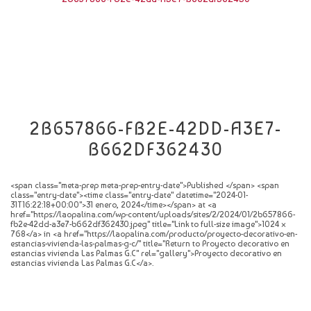
CATÁLOGO
NOVEDADES
CONTACTO
2B657866-FB2E-42DD-A3E7-
B662DF362430
<span class="meta-prep meta-prep-entry-date">Published </span> <span
class="entry-date"><time class="entry-date" datetime="2024-01-
31T16:22:18+00:00">31 enero, 2024</time></span> at <a
href="https://laopalina.com/wp-content/uploads/sites/2/2024/01/2b657866-
fb2e-42dd-a3e7-b662df362430.jpeg" title="Link to full-size image">1024 ×
768</a> in <a href="https://laopalina.com/producto/proyecto-decorativo-en-
estancias-vivienda-las-palmas-g-c/" title="Return to Proyecto decorativo en
estancias vivienda Las Palmas G.C" rel="gallery">Proyecto decorativo en
estancias vivienda Las Palmas G.C</a>.