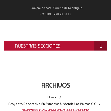
LaOpalina.com - Galería de lo antiguo
HOTLINE :
928 28 32 28
NUESTRAS SECCIONES
INICIO
LA OPALINA
RESTAURACIÓN
ARCHIVOS
ALQUILER
Home
/
TASACIÓN Y COMPRA
Proyecto Decorativo En Estancias Vivienda Las Palmas G.C
/
2b657866-Fb2e-42dd-A3e7-B662df362430