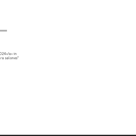
024</a> in
ara salones"