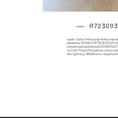
A723093
<span class="meta-prep meta-prep-en
datetime="2024-01-31T16:18:16+00:00
content/uploads/sites/2/2024/01/a7
<a href="https://laopalina.com/prod
rel="gallery">Mobiliario retapizado