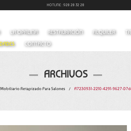
HOTLINE :
928 28 32 28
O
LA OPALINA
RESTAURACIÓN
ALQUILER
TA
DADES
CONTACTO
ARCHIVOS
Mobiliario Retapizado Para Salones
A7230931-2210-4291-9627-D7
/