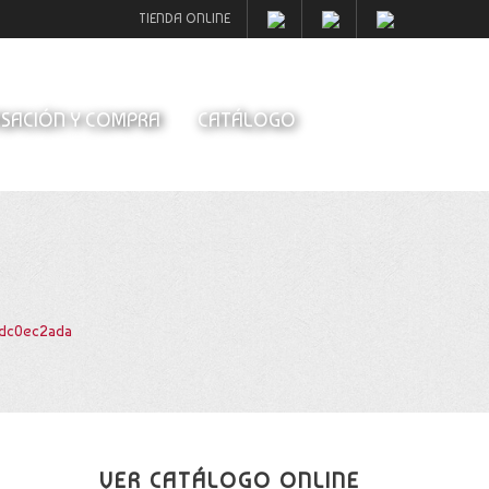
TIENDA ONLINE
SACIÓN Y COMPRA
CATÁLOGO
ddc0ec2ada
VER CATÁLOGO ONLINE