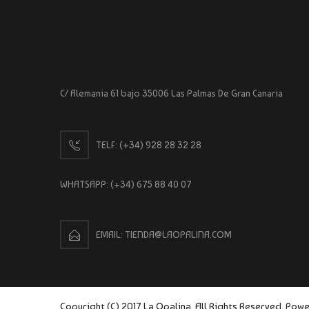
C/ Alemania 61 bajo 35006 Las Palmas De Gran Canaria
TELF:
(+34) 928 28 32 28
WHATSAPP:
(+34) 675 88 40 07
EMAIL: TIENDA@LAOPALINA.COM
Copyright (C) 2017 La Opalina. All Rights Reserved. Po