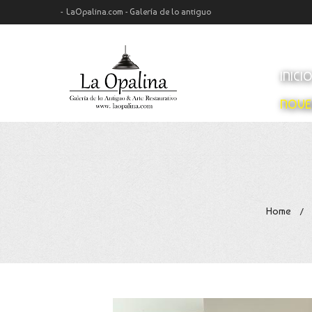
LaOpalina.com - Galería de lo antiguo
INICI
NOVE
Home
/