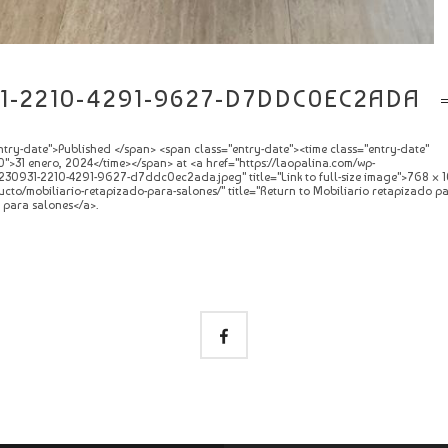
1-2210-4291-9627-D7DDC0EC2ADA
try-date">Published </span> <span class="entry-date"><time class="entry-date"
">31 enero, 2024</time></span> at <a href="https://laopalina.com/wp-
230931-2210-4291-9627-d7ddc0ec2ada.jpeg" title="Link to full-size image">768 × 1
ucto/mobiliario-retapizado-para-salones/" title="Return to Mobiliario retapizado p
 para salones</a>.