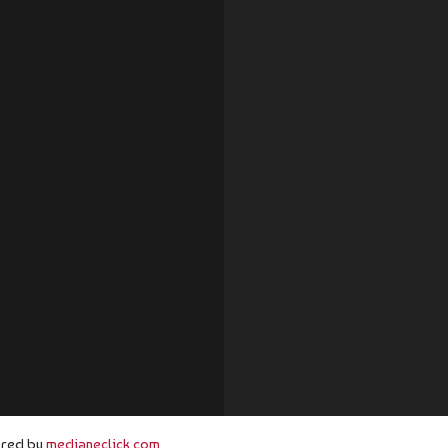
wered by
medianeclick.com