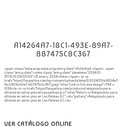
CATÁLOGO
NOVEDADES
CONTACTO
A14264A7-1BC1-493E-B9A7-
BB7475CBC367
<span class="meta-prep meta-prep-entry-date">Published </span> <span
class="entry-date"><time class="entry-date" datetime="2024-01-
31T16:10:23+00:00">31 enero, 2024</time></span> at <a
href="https://laopalina.com/wp-content/uploads/sites/2/2024/01/a14264a7-
1bc1-493e-b9a7-bb7475cbc367.jpeg" title="Link to full-size image">768 ×
1024</a> in <a href="https://laopalina.com/producto/retapizado-para-
sillones-en-salon-piso-en-las-palmas-g-c/" title="Return to Retapizado para
sillones en salon piso en Las Palmas G.C" rel="gallery">Retapizado para
sillones en salon piso en Las Palmas G.C</a>.
VER CATÁLOGO ONLINE