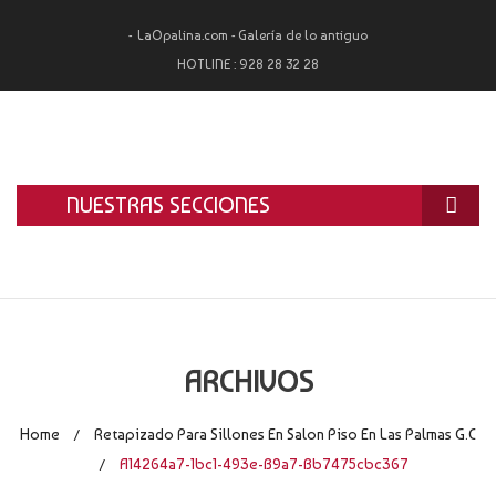
LaOpalina.com - Galería de lo antiguo
HOTLINE :
928 28 32 28
NUESTRAS SECCIONES
INICIO
LA OPALINA
RESTAURACIÓN
ARCHIVOS
ALQUILER
Home
Retapizado Para Sillones En Salon Piso En Las Palmas G.C
/
TASACIÓN Y COMPRA
A14264a7-1bc1-493e-B9a7-Bb7475cbc367
/